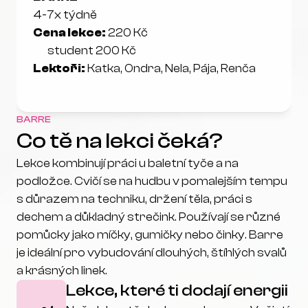
4-7x týdně 
Cena lekce:
 220 Kč
       student 200 Kč
Lektoři:
 Katka, Ondra, Nela, Pája, Renča
BARRE
Co tě na lekci čeká?
Lekce kombinují práci u baletní tyče a na 
podložce. Cvičí se na hudbu v pomalejším tempu 
s důrazem na techniku, držení těla, práci s 
dechem a důkladný strečink. Používají se různé 
pomůcky jako míčky, gumičky nebo činky. Barre 
je ideální pro vybudování dlouhých, štíhlých svalů 
a krásných linek.
Lekce, které ti dodají energii