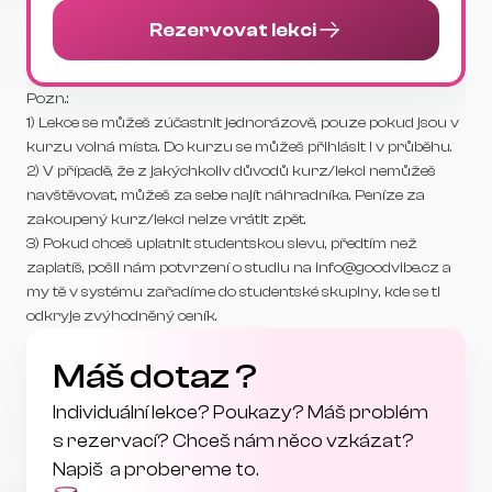
Rezervovat lekci
Pozn.:
1) Lekce se můžeš zúčastnit jednorázově, pouze pokud jsou v 
kurzu volná místa. Do kurzu se můžeš přihlásit i v průběhu.
2) V případě, že z jakýchkoliv důvodů kurz/lekci nemůžeš 
navštěvovat, můžeš za sebe najít náhradníka. Peníze za 
zakoupený kurz/lekci nelze vrátit zpět.
3) Pokud chceš uplatnit studentskou slevu, předtím než 
zaplatíš, pošli nám potvrzení o studiu na info@goodvibe.cz a 
my tě v systému zařadíme do studentské skupiny, kde se ti 
odkryje zvýhodněný ceník.
Máš dotaz ?
Individuální lekce? Poukazy? Máš problém 
s rezervací? Chceš nám něco vzkázat? 
Napiš  a probereme to.