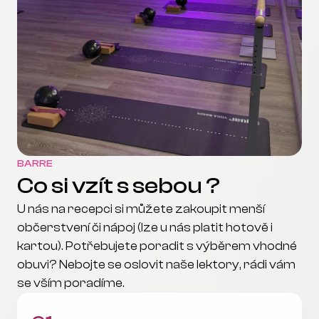
BARRE
Co si vzít s sebou ?
U nás na recepci si můžete zakoupit menší 
občerstvení či nápoj (lze u nás platit hotově i 
kartou). Potřebujete poradit s výběrem vhodné 
obuvi? Nebojte se oslovit naše lektory, rádi vám 
se vším poradíme. 