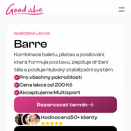
NABÍZENÁ LEKCE
Barre
Kombinace baletu, pilates a posilování, 
která formuje postavu, zlepšuje držení 
těla a posiluje hluboký stabilizační systém. 
Pro všechny pokročilosti
Cena lekce od 200 Kč
Akceptujeme Multisport
Rezervovat termín
Hodnoceno
50+ klienty