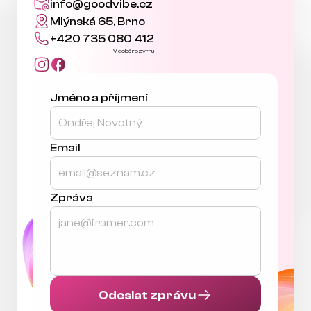
info@goodvibe.cz
Mlýnská 65, Brno
+420 735 080 412
V době rozvrhu
Jméno a příjmení
Email
Zpráva
Odeslat zprávu