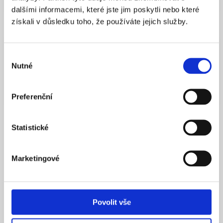
dalšími informacemi, které jste jim poskytli nebo které
získali v důsledku toho, že používáte jejich služby.
04
Výběr
Ručník
Nutné
souhlasu
Není podmínkou, ale může se hodit.
Preferenční
LEKTOŘI
Objev svojí vášeň k tanci
Statistické
Marketingové
Povolit vše