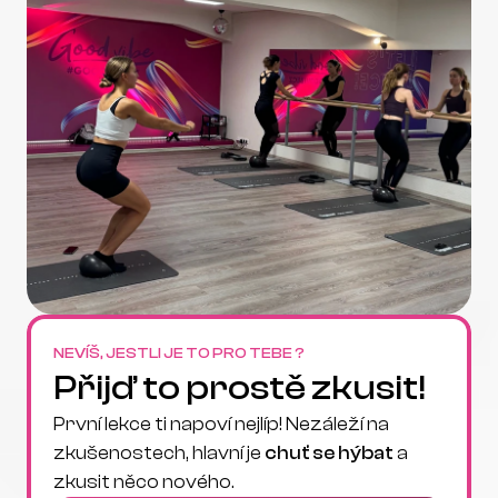
NEVÍŠ, JESTLI JE TO PRO TEBE ?
Přijď to prostě zkusit!
První lekce ti napoví nejlíp! Nezáleží na 
zkušenostech, hlavní je 
chuť se hýbat
 a 
zkusit něco nového.