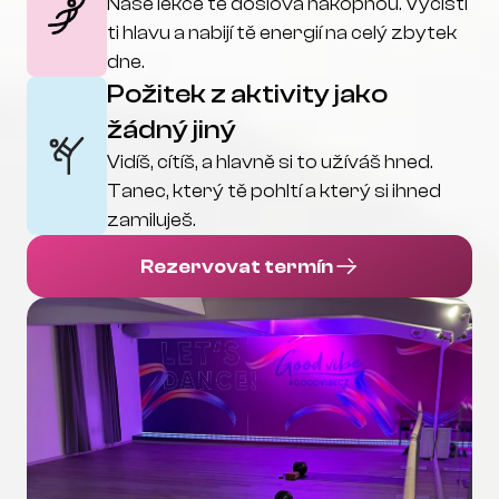
Naše lekce tě doslova nakopnou. Vyčistí 
ti hlavu a nabijí tě energií na celý zbytek 
dne.
Požitek z aktivity jako 
žádný jiný
Vidíš, cítíš, a hlavně si to užíváš hned. 
Tanec, který tě pohltí a který si ihned 
zamiluješ.
Rezervovat termín